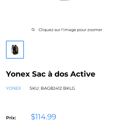
Cliquez sur l'image pour zoomer
Yonex Sac à dos Active
YONEX
SKU:
BAG82412 BKLG
Prix
$114.99
Prix:
réduit