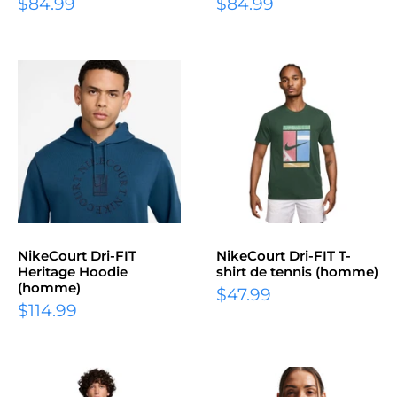
Prix
Prix
$84.99
$84.99
réduit
réduit
NikeCourt Dri-FIT
NikeCourt Dri-FIT T-
Heritage Hoodie
shirt de tennis (homme)
(homme)
Prix
$47.99
Prix
$114.99
réduit
réduit