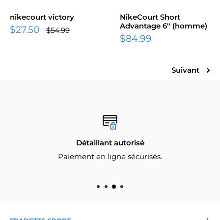
nikecourt victory
NikeCourt Short
Advantage 6'' (homme)
Prix
$27.50
Prix
$54.99
normal
Prix
réduit
$84.99
réduit
Suivant
Détaillant autorisé
Paiement en ligne sécurisés.