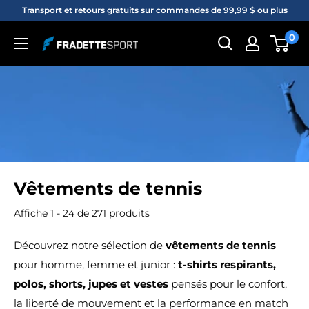
Passer
Transport et retours gratuits sur commandes de 99,99 $ ou plus
au
0
Fradette
contenu
sport
Vêtements de tennis
Affiche 1 - 24 de 271 produits
Découvrez notre sélection de
vêtements de tennis
pour homme, femme et junior :
t-shirts respirants,
polos, shorts, jupes et vestes
pensés pour le confort,
la liberté de mouvement et la performance en match