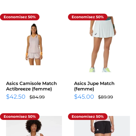
normal
réduit
réduit
Economisez 50%
Economisez 50%
Asics Camisole Match
Asics Jupe Match
Actibreeze (femme)
(femme)
Prix
Prix
$42.50
$45.00
Prix
Prix
$84.99
$89.99
normal
normal
réduit
réduit
Economisez 50%
Economisez 50%