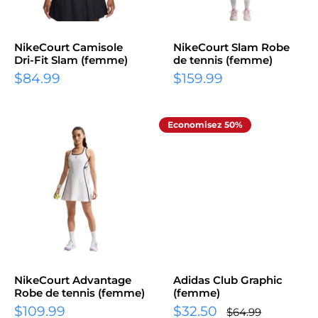
NikeCourt Camisole
NikeCourt Slam Robe
Dri-Fit Slam (femme)
de tennis (femme)
Prix
Prix
$84.99
$159.99
réduit
réduit
Economisez 50%
NikeCourt Advantage
Adidas Club Graphic
Robe de tennis (femme)
(femme)
Prix
Prix
$109.99
$32.50
Prix
$64.99