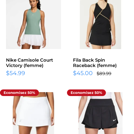
Nike Camisole Court
Fila Back Spin
Victory (femme)
Raceback (femme)
Prix
Prix
$54.99
$45.00
Prix
$89.99
normal
réduit
réduit
Economisez 50%
Economisez 50%