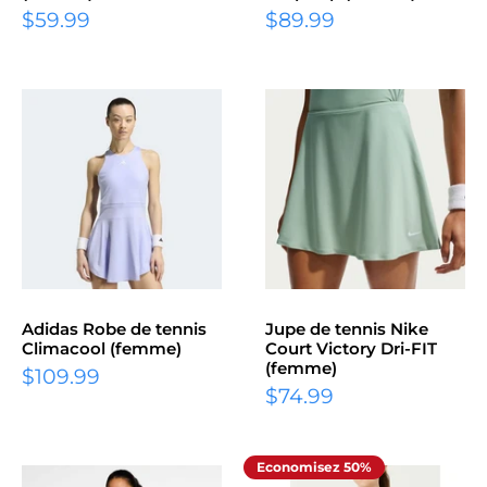
Prix
Prix
$59.99
$89.99
réduit
réduit
Adidas Robe de tennis
Jupe de tennis Nike
Climacool (femme)
Court Victory Dri-FIT
(femme)
Prix
$109.99
Prix
réduit
$74.99
réduit
Economisez 50%