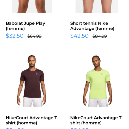
Babolat Jupe Play
Short tennis Nike
(femme)
Advantage (femme)
Prix
Prix
$32.50
$42.50
Prix
Prix
$64.99
$84.99
normal
normal
réduit
réduit
NikeCourt Advantage T-
NikeCourt Advantage T-
shirt (homme)
shirt (homme)