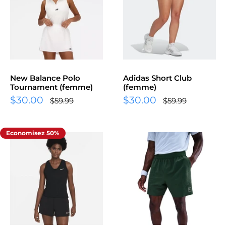
New Balance Polo
Adidas Short Club
Tournament (femme)
(femme)
Prix
Prix
$30.00
$30.00
Prix
Prix
$59.99
$59.99
normal
normal
réduit
réduit
Economisez 50%