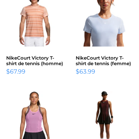
NikeCourt Victory T-
NikeCourt Victory T-
shirt de tennis (homme)
shirt de tennis (femme)
Prix
Prix
$67.99
$63.99
réduit
réduit