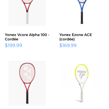
Yonex Vcore Alpha 100 -
Yonex Ezone ACE
Cordée
(cordée)
Prix
Prix
$199.99
$169.99
réduit
réduit