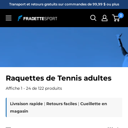
Passer
Transport et retours gratuits sur commandes de 99,99 $ ou plus
au
0
Fradette
contenu
sport
Raquettes de Tennis adultes
Affiche 1 - 24 de 122 produits
Livraison rapide
|
Retours faciles
|
Cueillette en
magasin