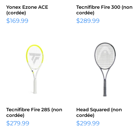
Yonex Ezone ACE
Tecnifibre Fire 300 (non
(cordée)
cordée)
Prix
Prix
$169.99
$289.99
réduit
réduit
Tecnifibre Fire 285 (non
Head Squared (non
cordée)
cordée)
Prix
Prix
$279.99
$299.99
réduit
réduit