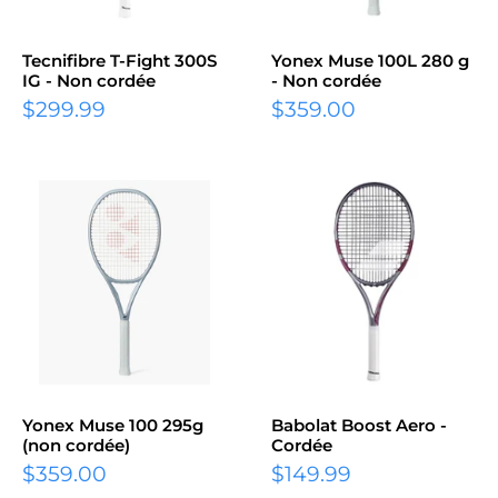
Tecnifibre T-Fight 300S
Yonex Muse 100L 280 g
IG - Non cordée
- Non cordée
Prix
Prix
$299.99
$359.00
réduit
réduit
Yonex Muse 100 295g
Babolat Boost Aero -
(non cordée)
Cordée
Prix
Prix
$359.00
$149.99
réduit
réduit