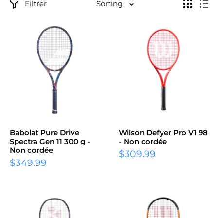
Filtrer
Sorting
Babolat Pure Drive
Wilson Defyer Pro V1 98
Spectra Gen 11 300 g -
- Non cordée
Non cordée
Prix
$309.99
Prix
$349.99
réduit
réduit