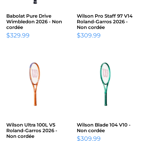
Babolat Pure Drive
Wilson Pro Staff 97 V14
Wimbledon 2026 - Non
Roland-Garros 2026 -
cordée
Non cordée
Prix
Prix
$329.99
$309.99
réduit
réduit
Wilson Ultra 100L V5
Wilson Blade 104 V10 -
Roland-Garros 2026 -
Non cordée
Non cordée
Prix
$309.99