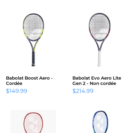
Babolat Boost Aero -
Babolat Evo Aero Lite
Cordée
Gen 2 - Non cordée
Prix
Prix
$149.99
$214.99
réduit
réduit