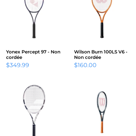
Yonex Percept 97 - Non
Wilson Burn 100LS V6 -
cordée
Non cordée
Prix
Prix
$349.99
$160.00
réduit
réduit