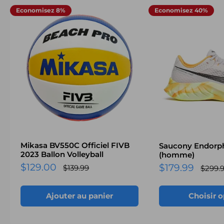
Economisez 8%
Economisez 40%
Mikasa BV550C Officiel FIVB
Saucony Endorph
2023 Ballon Volleyball
(homme)
Prix
$129.00
Prix
$179.99
Prix
$139.99
Prix
$299.
normal
réduit
norma
réduit
Ajouter au panier
Choisir 