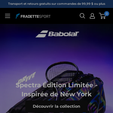
Passer
Transport et retours gratuits sur commandes de 99,99 $ ou plus
au
0
Fradette
contenu
sport
Spectra Édition Limitée -
Inspirée de New York
Découvrir la collection