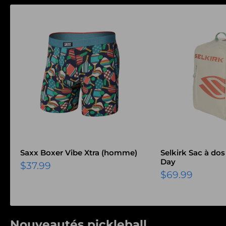
Saxx Boxer Vibe Xtra (homme)
Selkirk Sac à dos
Day
Prix
$37.99
Prix
réduit
$69.99
réduit
Nouveautés pickleball