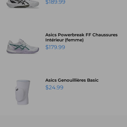
Prix
$189.99
réduit
Asics Powerbreak FF Chaussures
Intérieur (femme)
Prix
$179.99
réduit
Asics Genouillières Basic
Prix
$24.99
réduit