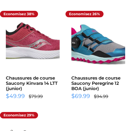
Economisez 38%
Economisez 26%
Chaussures de course
Chaussures de course
Saucony Kinvara 14 LTT
Saucony Peregrine 12
(junior)
BOA (junior)
$49.99
$69.99
$79.99
$94.99
Economisez 29%