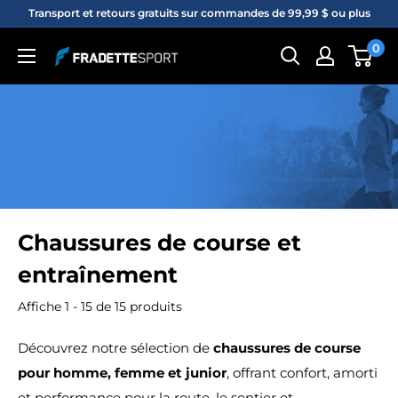
Passer
Transport et retours gratuits sur commandes de 99,99 $ ou plus
au
0
Fradette
contenu
sport
Chaussures de course et
entraînement
Affiche 1 - 15 de 15 produits
Découvrez notre sélection de
chaussures de course
pour homme, femme et junior
, offrant confort, amorti
et performance pour la route, le sentier et