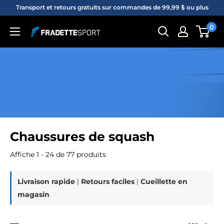
Passer
Transport et retours gratuits sur commandes de 99,99 $ ou plus
au
0
Fradette
contenu
sport
Chaussures de squash
Affiche 1 - 24 de 77 produits
Livraison rapide
|
Retours faciles
|
Cueillette en
magasin