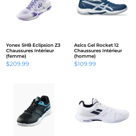
Yonex SHB Eclipsion Z3
Asics Gel Rocket 12
Chaussures Intérieur
Chaussures Intérieur
(femme)
(homme)
Prix
Prix
$209.99
$109.99
réduit
réduit