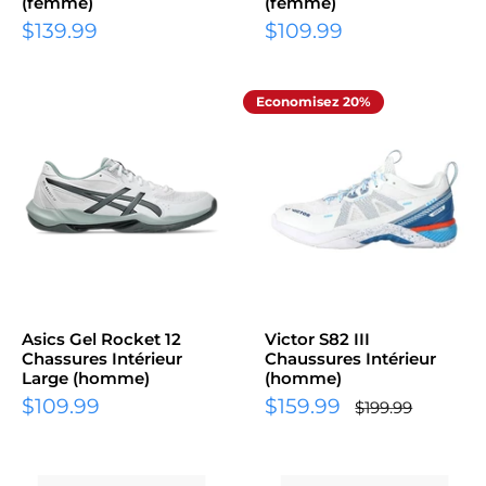
(femme)
(femme)
Prix
Prix
$139.99
$109.99
réduit
réduit
Economisez 20%
Asics Gel Rocket 12
Victor S82 III
Chassures Intérieur
Chaussures Intérieur
Large (homme)
(homme)
Prix
Prix
$109.99
$159.99
Prix
$199.99
normal
réduit
réduit