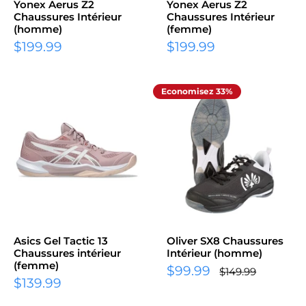
Yonex Aerus Z2
Yonex Aerus Z2
Chaussures Intérieur
Chaussures Intérieur
(homme)
(femme)
Prix
Prix
$199.99
$199.99
réduit
réduit
Economisez 33%
Asics Gel Tactic 13
Oliver SX8 Chaussures
Chaussures intérieur
Intérieur (homme)
(femme)
Prix
$99.99
Prix
$149.99
Prix
normal
$139.99
réduit
réduit