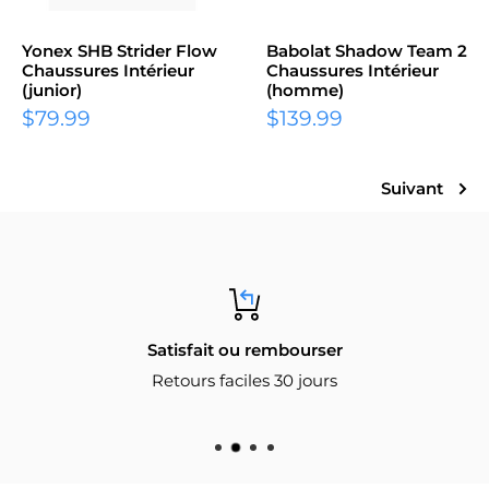
Yonex SHB Strider Flow
Babolat Shadow Team 2
Chaussures Intérieur
Chaussures Intérieur
(junior)
(homme)
Prix
Prix
$79.99
$139.99
réduit
réduit
Suivant
Satisfait ou rembourser
Retours faciles 30 jours