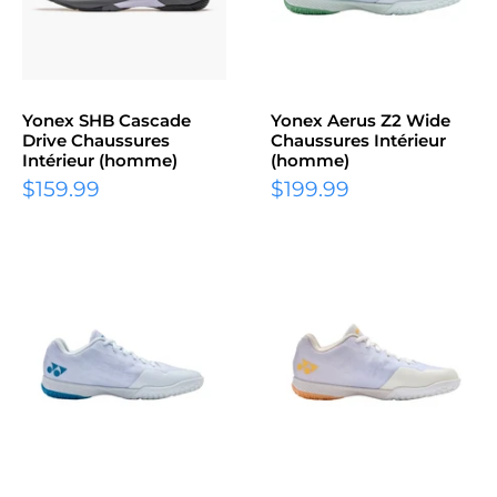
Yonex SHB Cascade
Yonex Aerus Z2 Wide
Drive Chaussures
Chaussures Intérieur
Intérieur (homme)
(homme)
Prix
Prix
$159.99
$199.99
réduit
réduit