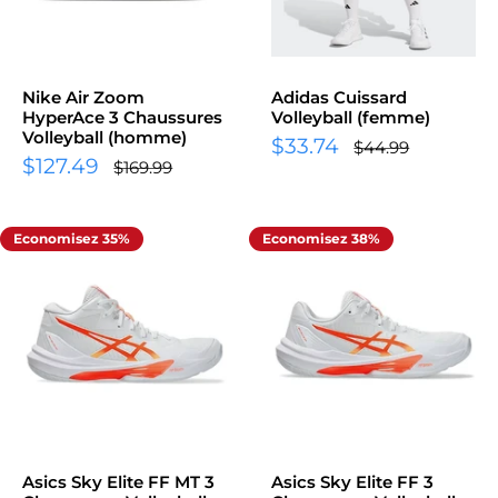
Nike Air Zoom
Adidas Cuissard
HyperAce 3 Chaussures
Volleyball (femme)
Volleyball (homme)
Prix
$33.74
Prix
$44.99
Prix
normal
$127.49
réduit
Prix
$169.99
normal
réduit
Economisez 35%
Economisez 38%
Asics Sky Elite FF MT 3
Asics Sky Elite FF 3