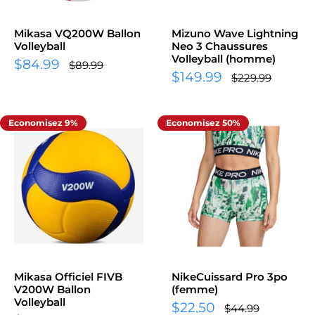
Mikasa VQ200W Ballon
Mizuno Wave Lightning
Volleyball
Neo 3 Chaussures
Volleyball (homme)
Prix
$84.99
Prix
$89.99
normal
Prix
réduit
$149.99
Prix
$229.99
normal
réduit
Economisez 9%
Economisez 50%
Mikasa Officiel FIVB
NikeCuissard Pro 3po
V200W Ballon
(femme)
Volleyball
Prix
$22.50
Prix
$44.99