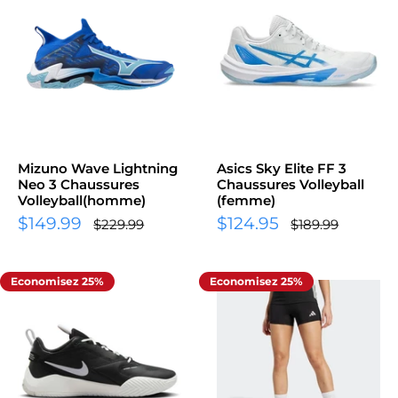
Mizuno Wave Lightning
Asics Sky Elite FF 3
Neo 3 Chaussures
Chaussures Volleyball
Volleyball(homme)
(femme)
Prix
Prix
$149.99
$124.95
Prix
Prix
$229.99
$189.99
normal
normal
réduit
réduit
Economisez 25%
Economisez 25%