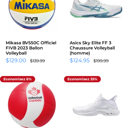
Mikasa BV550C Officiel
Asics Sky Elite FF 3
FIVB 2023 Ballon
Chaussure Volleyball
Volleyball
(homme)
Prix
Prix
$129.00
$124.95
Prix
Prix
$139.99
$199.99
normal
normal
réduit
réduit
Economisez 6%
Economisez 35%