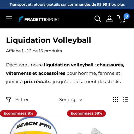
Passer
Transport et retours gratuits sur commandes de 99,99 $ ou plus
au
0
Fradette
contenu
sport
Liquidation Volleyball
Affiche 1 - 16 de 16 produits
Découvrez notre
liquidation volleyball
:
chaussures,
vêtements et accessoires
pour homme, femme et
junior à
prix réduits
, jusqu’à épuisement des stocks.
Filtrer
Sorting
Economisez 8%
Economisez 38%