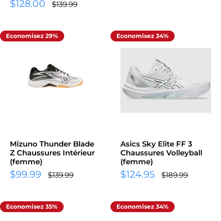
Prix
normal
$128.00
réduit
Prix
$139.99
normal
réduit
Economisez 29%
Economisez 34%
Mizuno Thunder Blade
Asics Sky Elite FF 3
Z Chaussures Intérieur
Chaussures Volleyball
(femme)
(femme)
Prix
Prix
$99.99
$124.95
Prix
Prix
$139.99
$189.99
normal
normal
réduit
réduit
Economisez 35%
Economisez 34%