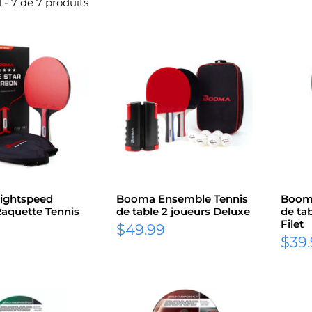
1 - 7 de 7 produits
ightspeed
Booma Ensemble Tennis
Booma
aquette Tennis
de table 2 joueurs Deluxe
de ta
Filet
Prix
$49.99
Prix
$39
réduit
rédu