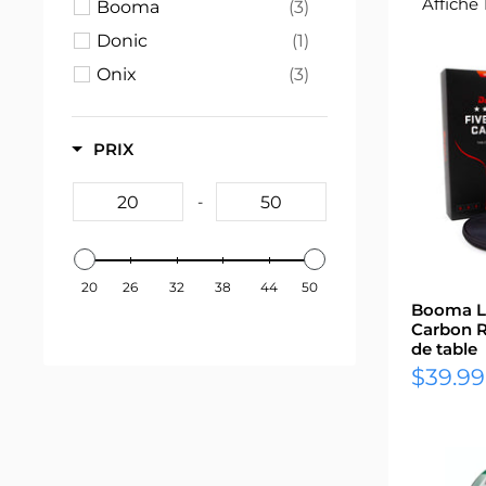
Affiche 
Booma
(3)
Donic
(1)
Onix
(3)
PRIX
-
20
26
32
38
44
50
Booma L
Carbon R
de table
Prix
$39.99
réduit