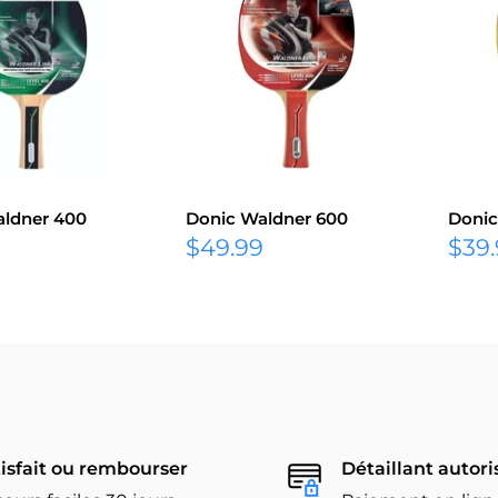
aldner 400
Donic Waldner 600
Donic
Prix
Prix
$49.99
$39
réduit
rédu
isfait ou rembourser
Détaillant autori