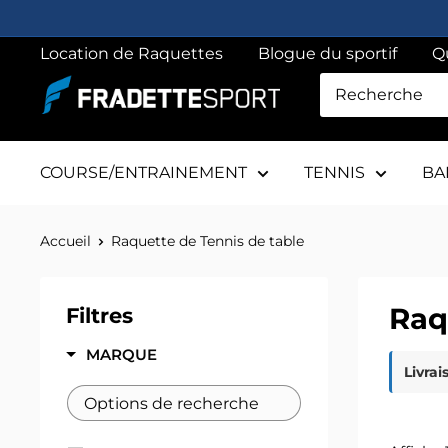
Passer
au
Location de Raquettes
Blogue du sportif
Q
contenu
Fradette
sport
COURSE/ENTRAINEMENT
TENNIS
BA
Accueil
Raquette de Tennis de table
Raq
Filtres
MARQUE
Livrai