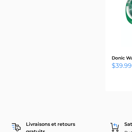
Donic W
Prix
$39.99
réduit
Livraisons et retours
Sat
gratuits