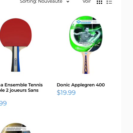
Sorting: Nouveauté
Voir
 Ensemble Tennis
Donic Applegren 400
ble 2 joueurs Sans
Prix
$19.99
réduit
.99
it