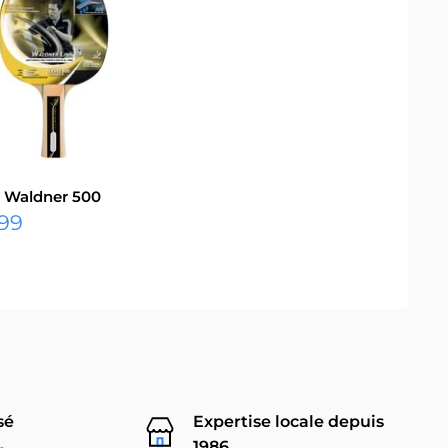
 Waldner 500
.99
it
sé
Expertise locale depuis
1986