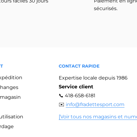
ours faciles 30 jours
Paiement en lign
sécurisés.
NT
CONTACT RAPIDE
expédition
Expertise locale depuis 1986
Service client
changes
📞 418-658-6181
n magasin
✉️
info@fradettesport.com
tilisation
[Voir tous nos magasins et num
ordage