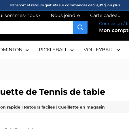
Transport et retours gratuits sur commandes de 99,99 $ ou plus
ui sommes-nous?
Nous joindre
Carte cadeau
Connexion / I
Mon comp
DMINTON
PICKLEBALL
VOLLEYBALL
uette de Tennis de table
son rapide
|
Retours faciles
|
Cueillette en magasin