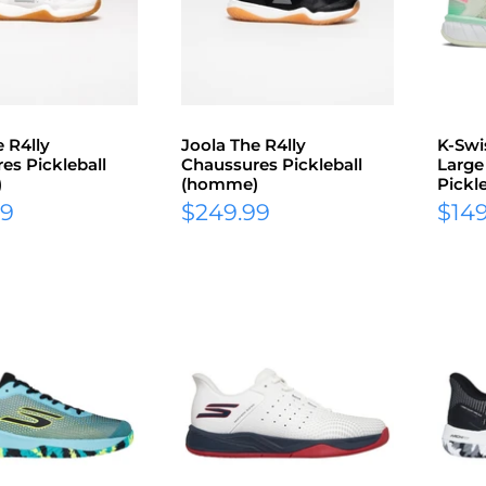
 R4lly
Joola The R4lly
K-Swi
es Pickleball
Chaussures Pickleball
Large
)
(homme)
Pickl
Prix
Prix
99
$249.99
$149
réduit
rédu