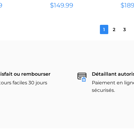
Prix
Prix
9
$149.99
$189
réduit
rédu
1
2
3
isfait ou rembourser
Détaillant autori
ours faciles 30 jours
Paiement en lign
sécurisés.