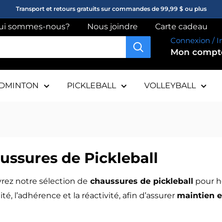
Transport et retours gratuits sur commandes de 99,99 $ ou plus
ui sommes-nous?
Nous joindre
Carte cadeau
Connexion / I
Mon comp
DMINTON
PICKLEBALL
VOLLEYBALL
ussures de Pickleball
ez notre sélection de
chaussures de pickleball
pour h
lité, l’adhérence et la réactivité, afin d’assurer
maintien 