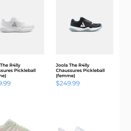
 The R4lly
Joola The R4lly
sures Pickleball
Chaussures Pickleball
me)
(femme)
Prix
9.99
$249.99
it
réduit