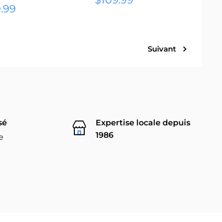
.99
réduit
it
Suivant
sé
Expertise locale depuis
1986
e