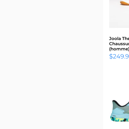
Joola The
Chaussur
(homme
Prix
$249.
réduit