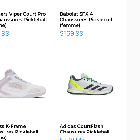
ers Viper Court Pro
Babolat SFX 4
haussures Pickleball
Chaussures Pickleball
me)
(femme)
Prix
.99
$169.99
it
réduit
ss K-Frame
Adidas CourtFlash
sures Pickleball
Chausures Pickleball
me)
Prix
$109.99