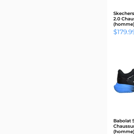
Skechers
2.0 Chau
(homme
Prix
$179.9
réduit
Babolat 
Chaussur
(homme