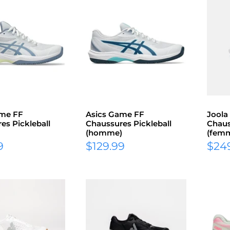
ame FF
Asics Game FF
Joola
es Pickleball
Chaussures Pickleball
Chaus
(homme)
(fem
Prix
Prix
9
$129.99
$24
réduit
rédu