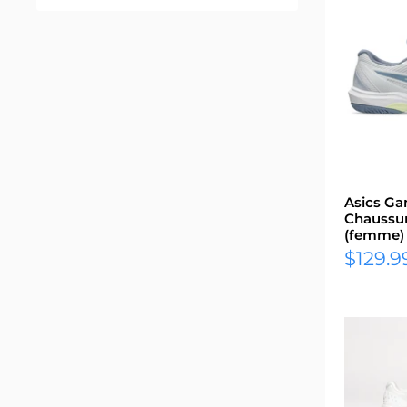
Asics G
Chaussur
(femme)
Prix
$129.9
réduit