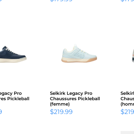
réduit
rédu
Legacy Pro
Selkirk Legacy Pro
Selki
es Pickleball
Chaussures Pickleball
Chaus
(femme)
(hom
Prix
Prix
9
$219.99
$219
réduit
rédu