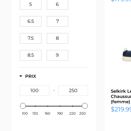
réduit
5
6
Skechers
(24)
6.5
7
7.5
8
8.5
9
9.5
10
PRIX
10.5
11
-
Selkirk 
Chaussur
(femme)
11.5
12
Prix
$219.9
100
130
160
190
220
250
réduit
12.5
13