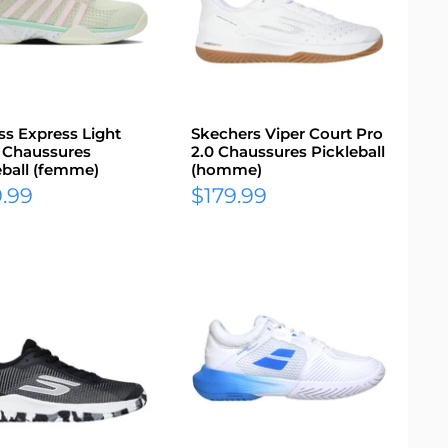
ss Express Light
Skechers Viper Court Pro
 Chaussures
2.0 Chaussures Pickleball
eball (femme)
(homme)
Prix
.99
$179.99
it
réduit