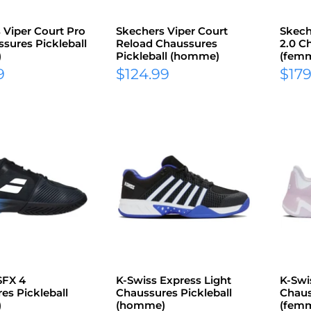
 Viper Court Pro
Skechers Viper Court
Skech
ssures Pickleball
Reload Chaussures
2.0 C
)
Pickleball (homme)
(fem
Prix
Prix
9
$124.99
$179
réduit
rédu
SFX 4
K-Swiss Express Light
K-Swi
es Pickleball
Chaussures Pickleball
Chaus
)
(homme)
(fem