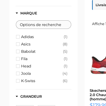
Livrai
MARQUE
Affiche 
Adidas
(1)
Asics
(8)
Babolat
(5)
Fila
(1)
Head
(1)
Joola
(4)
K-Swiss
(6)
Mizuno
(2)
Skechers
2.0 Chau
Nike
(2)
GRANDEUR
(homme
Selkirk
(10)
Prix
$179.9