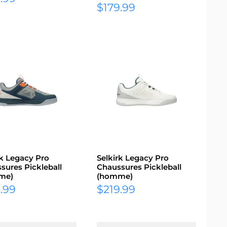
Prix
$179.99
it
réduit
rk Legacy Pro
Selkirk Legacy Pro
sures Pickleball
Chaussures Pickleball
me)
(homme)
Prix
.99
$219.99
it
réduit