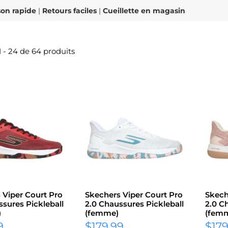
son rapide
|
Retours faciles
|
Cueillette en magasin
1 - 24 de 64 produits
 Viper Court Pro
Skechers Viper Court Pro
Skech
ssures Pickleball
2.0 Chaussures Pickleball
2.0 C
)
(femme)
(fem
Prix
Prix
9
$179.99
$179