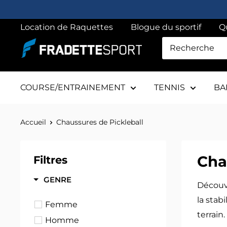
Passer
au
Location de Raquettes
Blogue du sportif
Q
contenu
Fradette
sport
COURSE/ENTRAINEMENT
TENNIS
BA
Accueil
Chaussures de Pickleball
Cha
Filtres
GENRE
Découvr
la stabi
Femme
terrain.
Homme