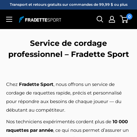
Passer
Transport et retours gratuits sur commandes de 99,99 $ ou plus
au
0
Fradette
contenu
sport
Service de cordage
professionnel – Fradette Sport
Chez
Fradette Sport
, nous offrons un service de
cordage de raquettes rapide, précis et personnalisé
pour répondre aux besoins de chaque joueur — du
débutant au compétiteur.
Nos techniciens expérimentés cordent plus de
10 000
raquettes par année
, ce qui nous permet d’assurer un