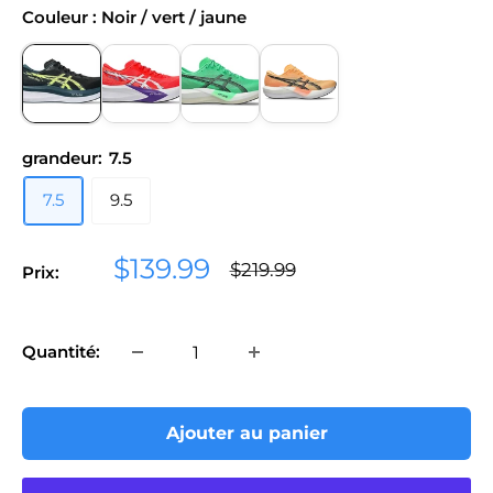
Couleur : Noir / vert / jaune
grandeur:
7.5
7.5
9.5
Prix
$139.99
Prix
$219.99
Prix:
normal
réduit
Quantité:
Ajouter au panier