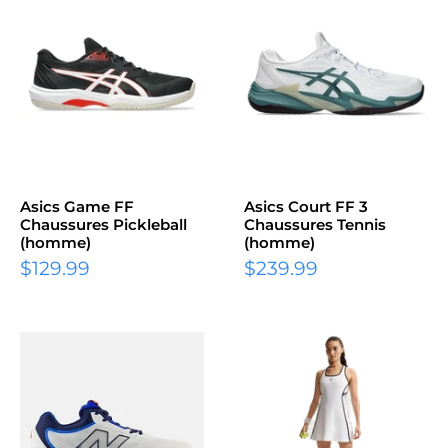
Asics Game FF
Asics Court FF 3
Chaussures Pickleball
Chaussures Tennis
(homme)
(homme)
Prix
Prix
$129.99
$239.99
réduit
réduit