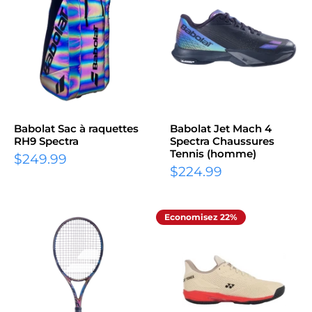
Babolat Sac à raquettes
Babolat Jet Mach 4
RH9 Spectra
Spectra Chaussures
Tennis (homme)
Prix
$249.99
Prix
réduit
$224.99
réduit
Economisez 22%