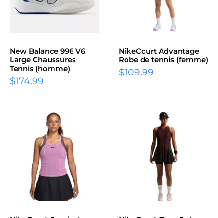
New Balance 996 V6
NikeCourt Advantage
Large Chaussures
Robe de tennis (femme)
Tennis (homme)
Prix
$109.99
Prix
$174.99
réduit
réduit