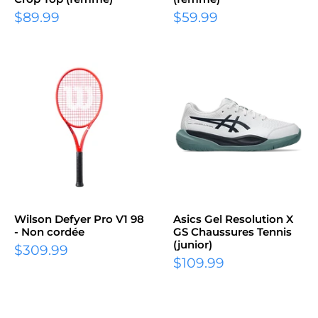
Prix
Prix
$89.99
$59.99
réduit
réduit
Wilson Defyer Pro V1 98
Asics Gel Resolution X
- Non cordée
GS Chaussures Tennis
(junior)
Prix
$309.99
Prix
réduit
$109.99
réduit