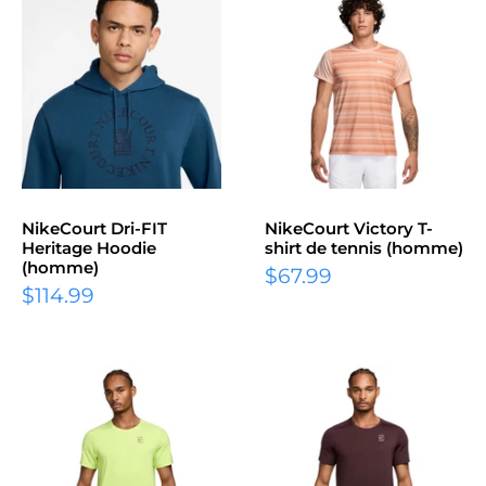
NikeCourt Dri-FIT
NikeCourt Victory T-
Heritage Hoodie
shirt de tennis (homme)
(homme)
Prix
$67.99
Prix
$114.99
réduit
réduit