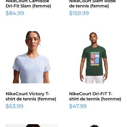
NikeCourt Camisole
NikeCourt Slam Robe
Dri-Fit Slam (femme)
de tennis (femme)
Prix
Prix
$84.99
$159.99
réduit
réduit
NikeCourt Victory T-
NikeCourt Dri-FIT T-
shirt de tennis (femme)
shirt de tennis (homme)
Prix
Prix
$63.99
$47.99
réduit
réduit