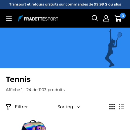
Passer
Transport et retours gratuits sur commandes de 99,99 $ ou plus
au
0
Fradette
contenu
sport
Tennis
Affiche 1 - 24 de 1103 produits
Filtrer
Sorting