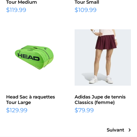
Tour Medium
Tour Small
Prix
Prix
$119.99
$109.99
réduit
réduit
Head Sac à raquettes
Adidas Jupe de tennis
Tour Large
Classics (femme)
Prix
Prix
$129.99
$79.99
réduit
réduit
Suivant