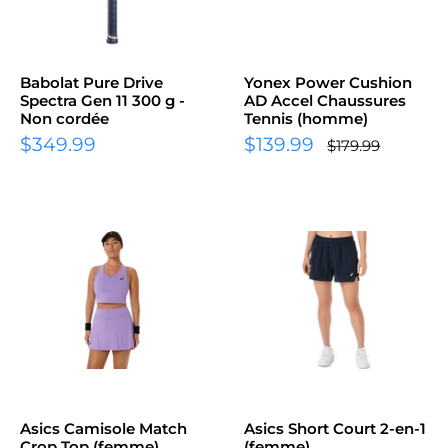
Babolat Pure Drive
Yonex Power Cushion
Spectra Gen 11 300 g -
AD Accel Chaussures
Non cordée
Tennis (homme)
Prix
Prix
$349.99
$139.99
Prix
$179.99
normal
réduit
réduit
Asics Camisole Match
Asics Short Court 2-en-1
Crop Top (femme)
(femme)