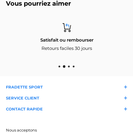
Vous pourriez aimer
Satisfait ou rembourser
Retours faciles 30 jours
FRADETTE SPORT
À propos
Nos magasins
SERVICE CLIENT
Nous joindre
Livraison et expédition
Garantie
FAQ
CONTACT RAPIDE
Blogue du sportif
Retours et échanges
Conditions d'utilisation
Expertise locale depuis 1986
Service client
Cueillette en magasin
Service de cordage
📞 418-658-6181
✉️
info@fradettesport.com
Nous acceptons