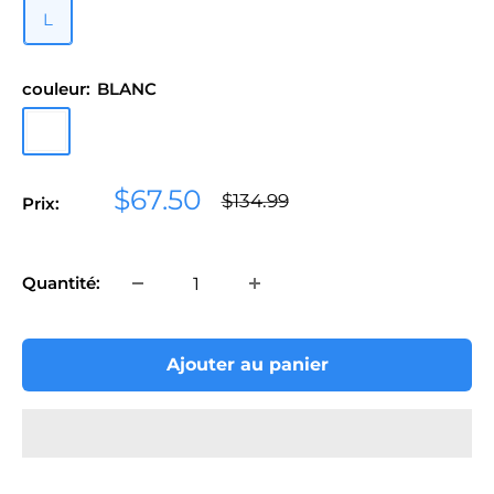
L
couleur:
BLANC
BLANC
Prix
$67.50
Prix
$134.99
Prix:
normal
réduit
Quantité:
Ajouter au panier