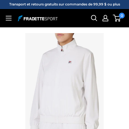
Passer
Transport et retours gratuits sur commandes de 99,99 $ ou plus
au
0
Fradette
contenu
sport