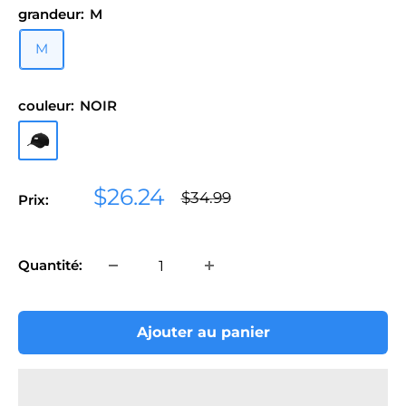
grandeur:
M
M
couleur:
NOIR
NOIR
Prix
$26.24
Prix
$34.99
Prix:
normal
réduit
Quantité:
Ajouter au panier