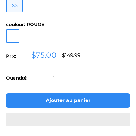
XS
couleur:
ROUGE
ROUGE
Prix
$75.00
Prix
$149.99
Prix:
normal
réduit
Quantité:
Ajouter au panier