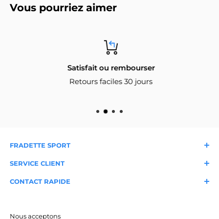
Vous pourriez aimer
Satisfait ou rembourser
Retours faciles 30 jours
FRADETTE SPORT
À propos
Nos magasins
SERVICE CLIENT
Nous joindre
Livraison et expédition
Garantie
FAQ
CONTACT RAPIDE
Blogue du sportif
Retours et échanges
Conditions d'utilisation
Expertise locale depuis 1986
Service client
Cueillette en magasin
Service de cordage
📞 418-658-6181
✉️
info@fradettesport.com
Nous acceptons