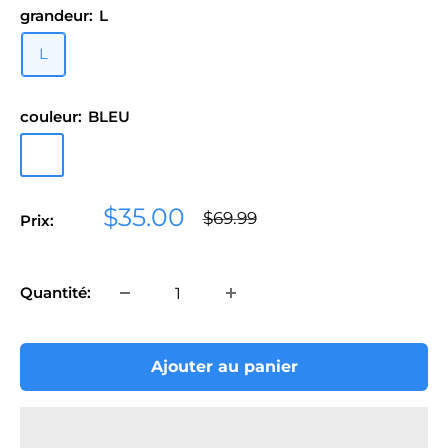
grandeur:
L
L
couleur:
BLEU
BLEU
Prix
$35.00
Prix
$69.99
Prix:
normal
réduit
Quantité:
Ajouter au panier