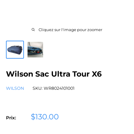
Cliquez sur l'image pour zoomer
Wilson Sac Ultra Tour X6
WILSON
SKU:
WR8024101001
Prix
$130.00
Prix:
réduit