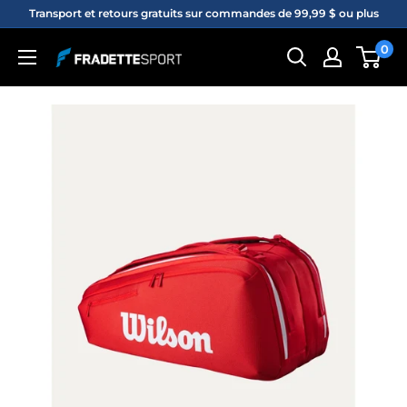
Passer
Transport et retours gratuits sur commandes de 99,99 $ ou plus
au
0
Fradette
contenu
sport