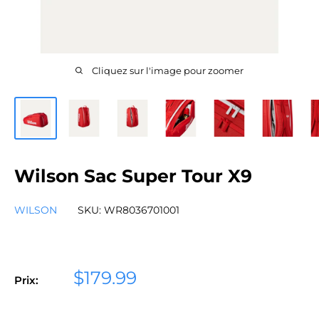
Cliquez sur l'image pour zoomer
Wilson Sac Super Tour X9
WILSON
SKU:
WR8036701001
Prix
$179.99
Prix:
réduit