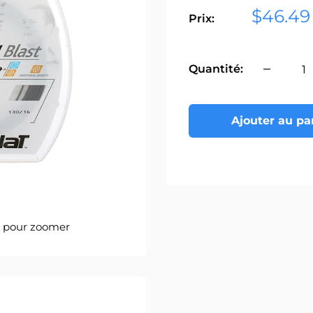
Prix
$46.49
Prix:
réduit
Quantité:
Ajouter au pa
s pour zoomer