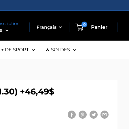
nscription
0
Panier
te
+ DE SPORT
🔥 SOLDES
1.30) +46,49$