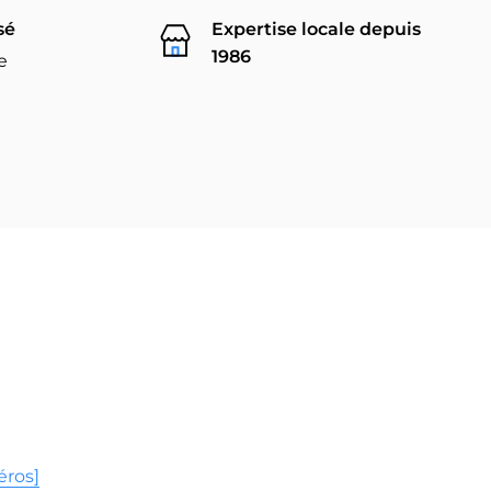
sé
Expertise locale depuis
1986
e
éros]