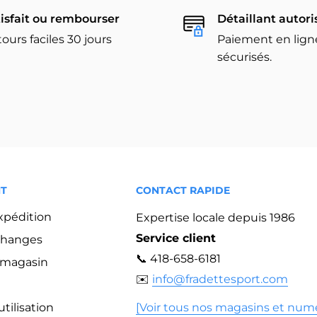
isfait ou rembourser
Détaillant autori
ours faciles 30 jours
Paiement en lign
sécurisés.
NT
CONTACT RAPIDE
expédition
Expertise locale depuis 1986
Service client
changes
📞 418-658-6181
n magasin
✉️
info@fradettesport.com
tilisation
[Voir tous nos magasins et num