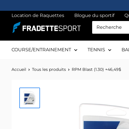
Passer
au
Location de Raquettes
Blogue du sportif
Q
contenu
Fradette
sport
COURSE/ENTRAINEMENT
TENNIS
BA
Accueil
Tous les produits
RPM Blast (1.30) +46,49$