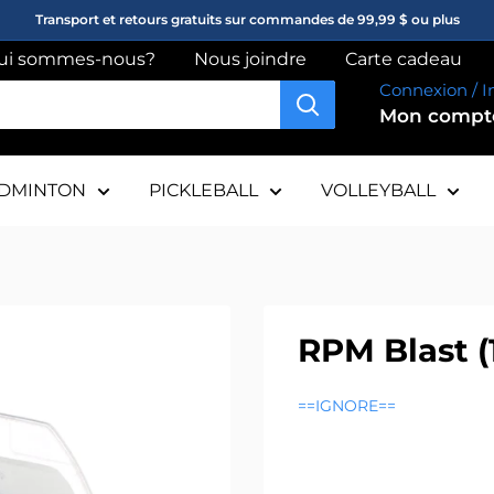
Transport et retours gratuits sur commandes de 99,99 $ ou plus
ui sommes-nous?
Nous joindre
Carte cadeau
Connexion / I
Mon comp
DMINTON
PICKLEBALL
VOLLEYBALL
RPM Blast (
==IGNORE==