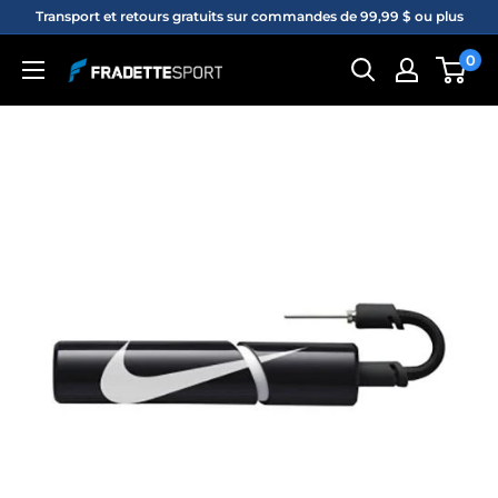
Passer
Transport et retours gratuits sur commandes de 99,99 $ ou plus
au
0
Fradette
contenu
sport