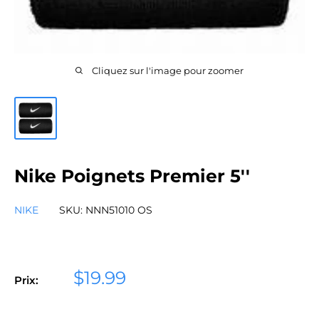
Cliquez sur l'image pour zoomer
Nike Poignets Premier 5''
NIKE
SKU:
NNN51010 OS
Prix
$19.99
Prix:
réduit