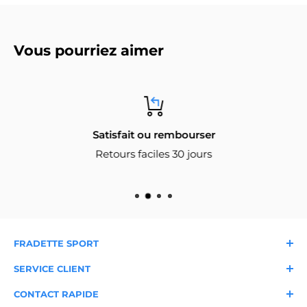
Vous pourriez aimer
Satisfait ou rembourser
Retours faciles 30 jours
FRADETTE SPORT
À propos
Nos magasins
SERVICE CLIENT
Nous joindre
Livraison et expédition
Garantie
FAQ
CONTACT RAPIDE
Blogue du sportif
Retours et échanges
Conditions d'utilisation