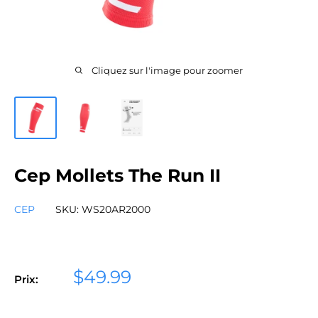
Cliquez sur l'image pour zoomer
Cep Mollets The Run II
CEP
SKU:
WS20AR2000
Prix
$49.99
Prix:
réduit