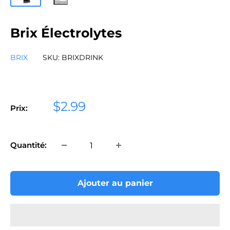
Brix Électrolytes
BRIX
SKU:
BRIXDRINK
Prix
$2.99
Prix:
réduit
Quantité:
Ajouter au panier