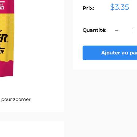
Prix
$3.35
Prix:
réduit
Quantité:
Ajouter au pa
s pour zoomer