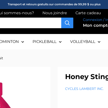
Transport et retours gratuits sur commandes de 99,99 $ ou plus
ui sommes-nous?
Nous joindre
Carte cadeau
Connexion / I
Mon comp
DMINTON
PICKLEBALL
VOLLEYBALL
it
Honey Stin
CYCLES LAMBERT INC.