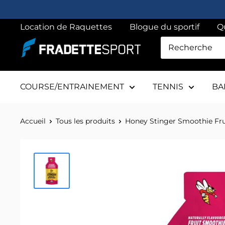
Passer
au
Location de Raquettes
Blogue du sportif
Q
contenu
Fradette
sport
COURSE/ENTRAINEMENT
TENNIS
BA
Accueil
Tous les produits
Honey Stinger Smoothie Fru