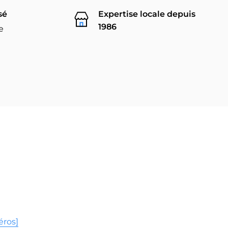
sé
Expertise locale depuis
1986
e
éros]