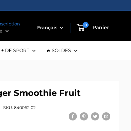
nscription
0
Panier
te
+ DE SPORT
🔥 SOLDES
ger Smoothie Fruit
SKU:
840062 02