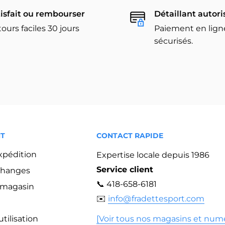
isfait ou rembourser
Détaillant autori
ours faciles 30 jours
Paiement en lign
sécurisés.
NT
CONTACT RAPIDE
expédition
Expertise locale depuis 1986
Service client
changes
📞 418-658-6181
n magasin
✉️
info@fradettesport.com
tilisation
[Voir tous nos magasins et num