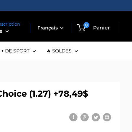
nscription
0
Panier
te
+ DE SPORT
🔥 SOLDES
oice (1.27) +78,49$