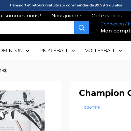
Transport et retours gratuits sur commandes de 99,99 $ ou plus
ui sommes-nous?
Nous joindre
Carte cadeau
Connexion / I
Mon comp
DMINTON
PICKLEBALL
VOLLEYBALL
,49$
Champion Ch
==IGNORE==