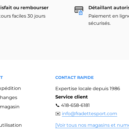
isfait ou rembourser
Détaillant autori
ours faciles 30 jours
Paiement en lign
sécurisés.
NT
CONTACT RAPIDE
expédition
Expertise locale depuis 1986
Service client
changes
📞 418-658-6181
n magasin
✉️
info@fradettesport.com
tilisation
[Voir tous nos magasins et num