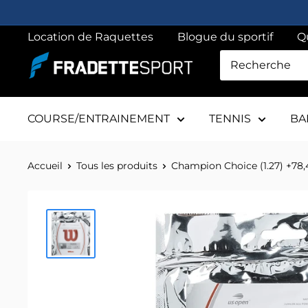
Passer
au
Location de Raquettes
Blogue du sportif
Q
contenu
Fradette
sport
COURSE/ENTRAINEMENT
TENNIS
BA
Accueil
Tous les produits
Champion Choice (1.27) +78