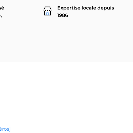
sé
Expertise locale depuis
1986
e
éros]