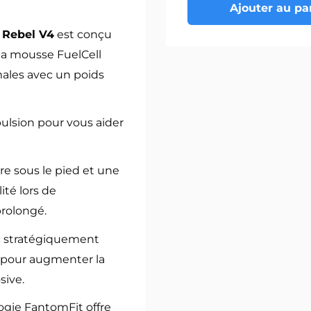
Ajouter au pa
 Rebel V4
est conçu
 la mousse FuelCell
males avec un poids
ulsion pour vous aider
e sous le pied et une
ité lors de
prolongé.
c stratégiquement
e pour augmenter la
sive.
ogie FantomFit offre