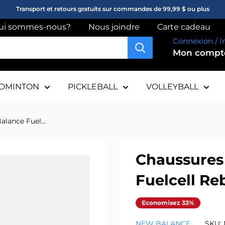
Transport et retours gratuits sur commandes de 99,99 $ ou plus
ui sommes-nous?
Nous joindre
Carte cadeau
Connexion / I
Mon comp
DMINTON
PICKLEBALL
VOLLEYBALL
lance Fuel...
Chaussures
Fuelcell R
Economisez 33%
NEW BALANCE
SKU: