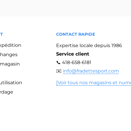
NT
CONTACT RAPIDE
expédition
Expertise locale depuis 1986
Service client
changes
📞 418-658-6181
n magasin
✉️
info@fradettesport.com
tilisation
[Voir tous nos magasins et num
ordage