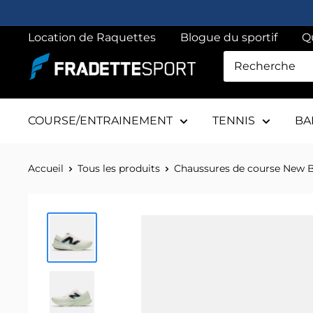
Passer
au
Location de Raquettes
Blogue du sportif
Q
contenu
Fradette
sport
COURSE/ENTRAINEMENT
TENNIS
BA
Accueil
Tous les produits
Chaussures de course New Ba