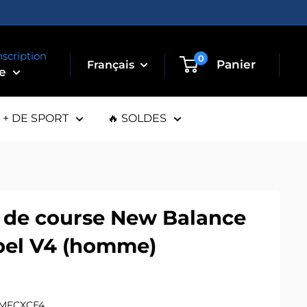
nscription
0
Panier
te
+ DE SPORT
🔥 SOLDES
 de course New Balance
ebel V4 (homme)
MFCXCE4