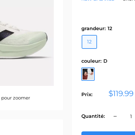
grandeur:
12
12
couleur:
D
D
Prix
$119.99
Prix:
s pour zoomer
réduit
Quantité: