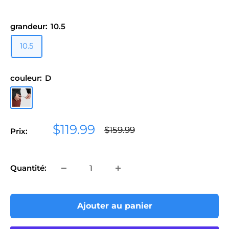
grandeur:
10.5
10.5
couleur:
D
D
Prix
$119.99
Prix
$159.99
Prix:
normal
réduit
Quantité:
Ajouter au panier