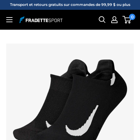
Passer
Transport et retours gratuits sur commandes de 99,99 $ ou plus
au
0
Fradette
contenu
sport