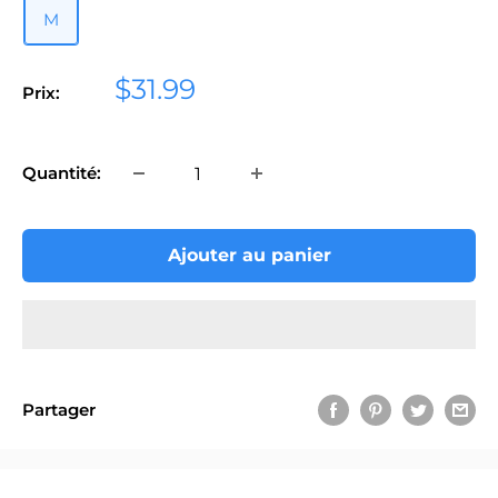
M
Prix
$31.99
Prix:
réduit
Quantité:
Ajouter au panier
Partager