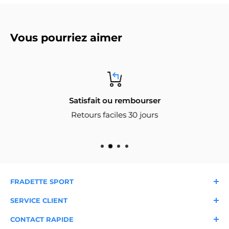
Vous pourriez aimer
Satisfait ou rembourser
Retours faciles 30 jours
FRADETTE SPORT
À propos
Nos magasins
SERVICE CLIENT
Nous joindre
Livraison et expédition
Garantie
FAQ
CONTACT RAPIDE
Blogue du sportif
Retours et échanges
Conditions d'utilisation