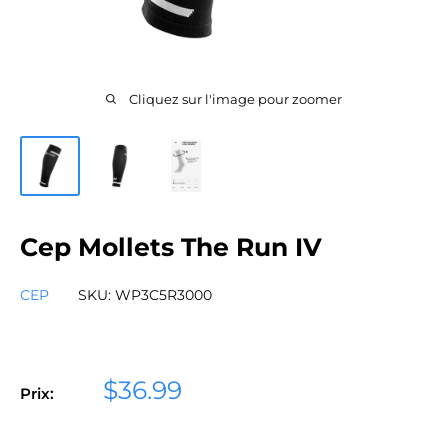
Cliquez sur l'image pour zoomer
Cep Mollets The Run IV
CEP
SKU:
WP3C5R3000
Prix
$36.99
Prix:
réduit