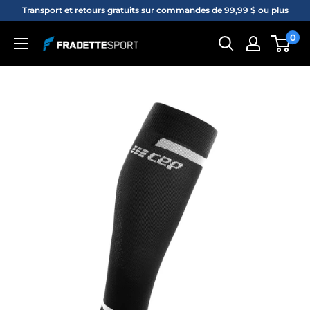
Passer
Transport et retours gratuits sur commandes de 99,99 $ ou plus
au
0
Fradette
contenu
sport