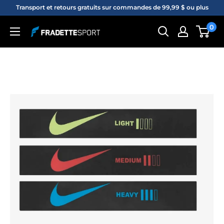
Passer
Transport et retours gratuits sur commandes de 99,99 $ ou plus
au
0
Fradette
contenu
sport