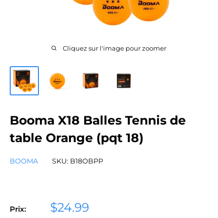
Cliquez sur l'image pour zoomer
Booma X18 Balles Tennis de
table Orange (pqt 18)
BOOMA
SKU:
B18OBPP
Prix
$24.99
Prix: