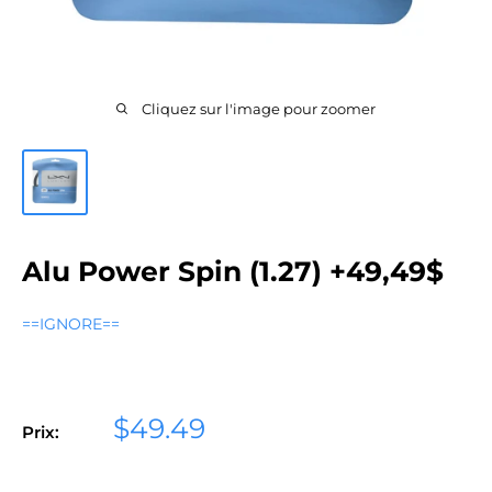
Cliquez sur l'image pour zoomer
Alu Power Spin (1.27) +49,49$
==IGNORE==
Prix
$49.49
Prix:
réduit