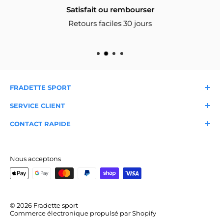
Satisfait ou rembourser
Retours faciles 30 jours
FRADETTE SPORT
À propos
Nos magasins
SERVICE CLIENT
Nous joindre
Livraison et expédition
Garantie
FAQ
CONTACT RAPIDE
Blogue du sportif
Retours et échanges
Conditions d'utilisation
Expertise locale depuis 1986
Service client
Cueillette en magasin
Service de cordage
📞 418-658-6181
✉️
info@fradettesport.com
Nous acceptons
[Voir tous nos magasins et numéros]
© 2026 Fradette sport
Commerce électronique propulsé par Shopify