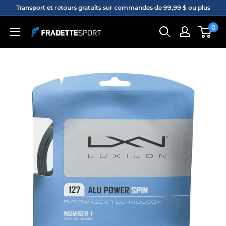
Passer
Transport et retours gratuits sur commandes de 99,99 $ ou plus
au
0
Fradette
contenu
sport