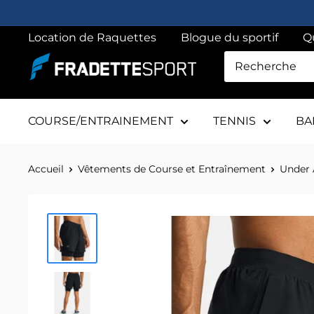
Passer
au
Location de Raquettes
Blogue du sportif
Q
contenu
Fradette
sport
COURSE/ENTRAINEMENT
TENNIS
BA
Accueil
Vêtements de Course et Entraînement
Under A