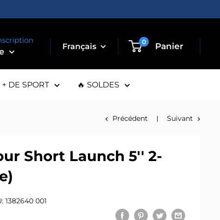
nscription
0
Panier
te
+ DE SPORT
🔥 SOLDES
Précédent
Suivant
r Short Launch 5'' 2-
e)
U:
1382640 001