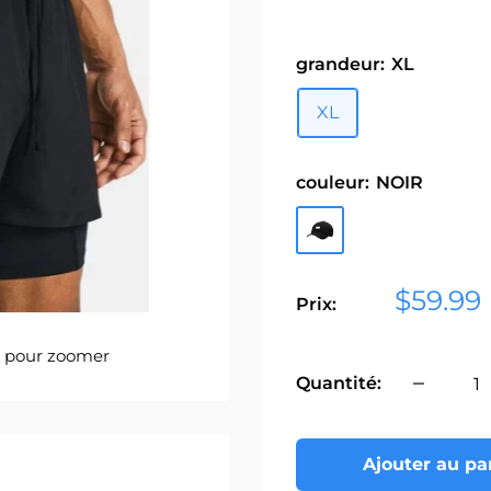
grandeur:
XL
XL
couleur:
NOIR
NOIR
Prix
$59.99
Prix:
réduit
s pour zoomer
Quantité:
Ajouter au pa