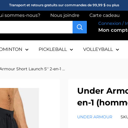
Transport et retours gratuits sur commandes de 99,99 $ ou plus
ui sommes-nous?
Nous joindre
Carte cadeau
Connexion / I
Mon comp
DMINTON
PICKLEBALL
VOLLEYBALL
rmour Short Launch 5'' 2-en-1 ...
Under Armou
en-1 (homm
UNDER ARMOUR
SK