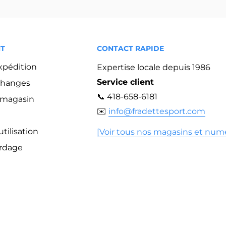
NT
CONTACT RAPIDE
expédition
Expertise locale depuis 1986
Service client
changes
📞 418-658-6181
n magasin
✉️
info@fradettesport.com
tilisation
[Voir tous nos magasins et num
ordage