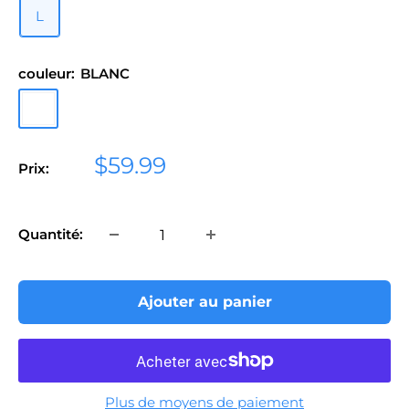
L
couleur:
BLANC
BLANC
Prix
$59.99
Prix:
réduit
Quantité:
Ajouter au panier
Plus de moyens de paiement