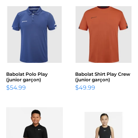
Babolat Polo Play
Babolat Shirt Play Crew
(junior garçon)
(junior garçon)
Prix
Prix
$54.99
$49.99
réduit
réduit