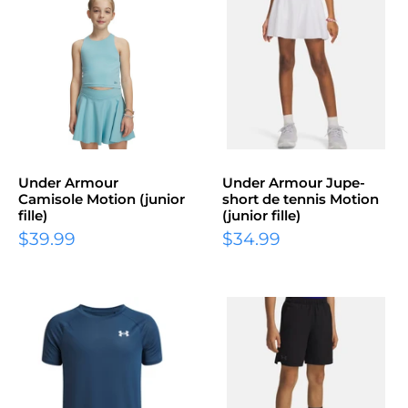
Under Armour
Under Armour Jupe-
Camisole Motion (junior
short de tennis Motion
fille)
(junior fille)
Prix
Prix
$39.99
$34.99
réduit
réduit