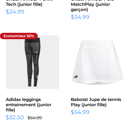
Tech (junior fille)
MatchPlay (junior
garçon)
Prix
$24.99
Prix
réduit
$34.99
réduit
Economisez 50%
Adidas leggings
Babolat Jupe de tennis
entrainement (junior
Play (junior fille)
fille)
Prix
$54.99
Prix
$32.50
réduit
Prix
$64.99
normal
réduit