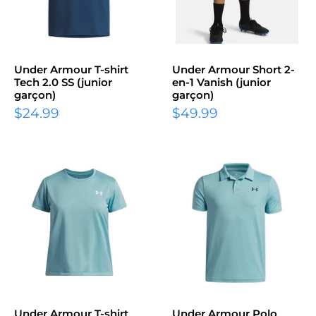
Under Armour T-shirt
Under Armour Short 2-
Tech 2.0 SS (junior
en-1 Vanish (junior
garçon)
garçon)
Prix
Prix
$24.99
$49.99
réduit
réduit
Under Armour T-shirt
Under Armour Polo