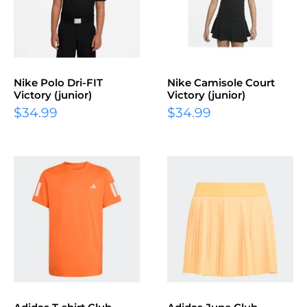
Nike Polo Dri-FIT
Nike Camisole Court
Victory (junior)
Victory (junior)
Prix
Prix
$34.99
$34.99
réduit
réduit