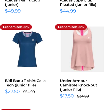
Adidas T-shirt Club
Adidas Jupe Club
(junior)
Pleated (junior fille)
Prix
Prix
$49.99
$44.99
réduit
réduit
Economisez 50%
Economisez 50%
Bidi Badu T-shirt Calla
Under Armour
Tech (junior fille)
Camisole Knockout
(junior fille)
Prix
$27.50
Prix
$54.99
normal
Prix
réduit
$17.50
Prix
$34.99
normal
réduit