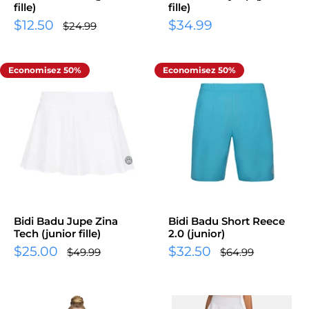
fille)
fille)
Prix
Prix
$12.50
$34.99
Prix
$24.99
normal
réduit
réduit
Economisez 50%
Economisez 50%
Bidi Badu Jupe Zina
Bidi Badu Short Reece
Tech (junior fille)
2.0 (junior)
Prix
Prix
$25.00
$32.50
Prix
Prix
$49.99
$64.99
normal
normal
réduit
réduit