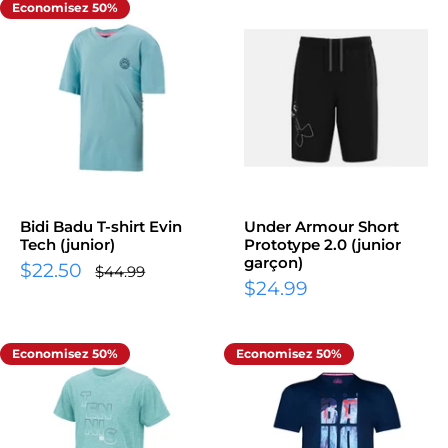
Economisez 50%
Bidi Badu T-shirt Evin
Under Armour Short
Tech (junior)
Prototype 2.0 (junior
garçon)
Prix
$22.50
Prix
$44.99
normal
Prix
réduit
$24.99
réduit
Economisez 50%
Economisez 50%