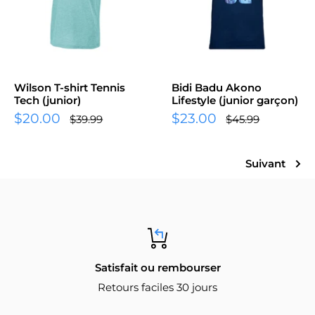
Wilson T-shirt Tennis
Bidi Badu Akono
Tech (junior)
Lifestyle (junior garçon)
Prix
Prix
$20.00
$23.00
Prix
Prix
$39.99
$45.99
normal
normal
réduit
réduit
Suivant
Satisfait ou rembourser
Retours faciles 30 jours