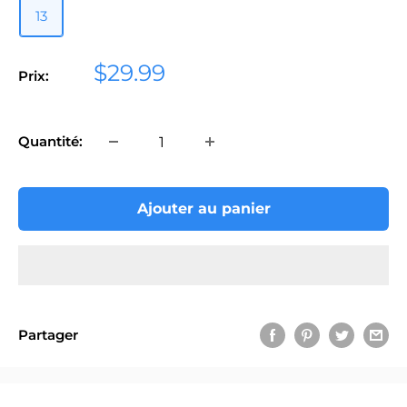
13
Prix
$29.99
Prix:
réduit
Quantité:
Ajouter au panier
Partager