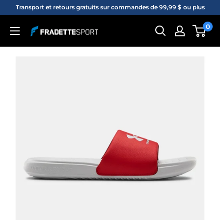
Passer
Transport et retours gratuits sur commandes de 99,99 $ ou plus
au
0
Fradette
contenu
sport