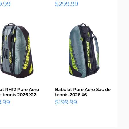
Prix
9.99
$299.99
it
réduit
at RH12 Pure Aero
Babolat Pure Aero Sac de
e tennis 2026 X12
tennis 2026 X6
Prix
9.99
$199.99
it
réduit