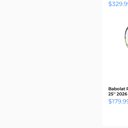
Prix
$329.9
réduit
25
Babolat 
25'' 2026
Prix
$179.9
réduit