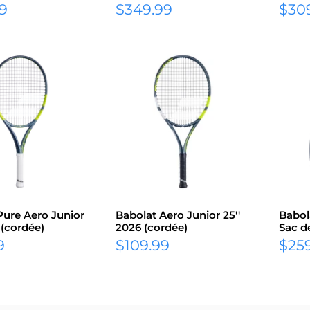
Prix
Prix
9
$349.99
$30
réduit
rédu
Pure Aero Junior
Babolat Aero Junior 25''
Babol
 (cordée)
2026 (cordée)
Sac d
Prix
Prix
9
$109.99
$25
réduit
rédu