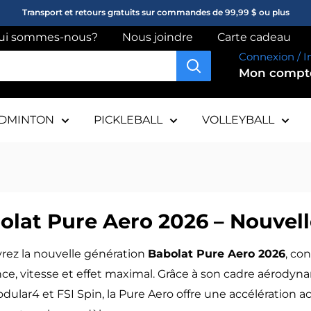
Transport et retours gratuits sur commandes de 99,99 $ ou plus
ui sommes-nous?
Nous joindre
Carte cadeau
Connexion / I
Mon comp
DMINTON
PICKLEBALL
VOLLEYBALL
olat Pure Aero 2026 – Nouvell
rez la nouvelle génération
Babolat Pure Aero 2026
, co
ce, vitesse et effet maximal. Grâce à son cadre aérody
ular4 et FSI Spin, la Pure Aero offre une accélération ac