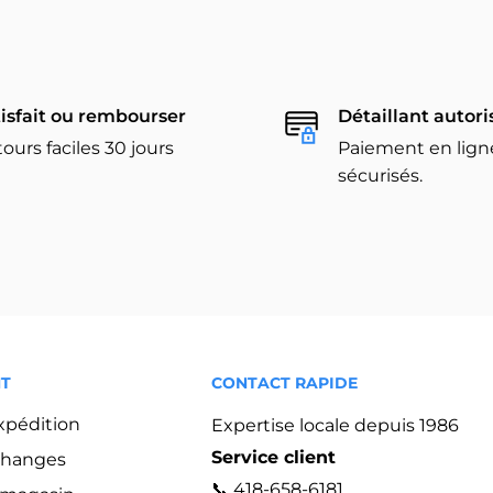
isfait ou rembourser
Détaillant autori
ours faciles 30 jours
Paiement en lign
sécurisés.
NT
CONTACT RAPIDE
expédition
Expertise locale depuis 1986
Service client
changes
📞 418-658-6181