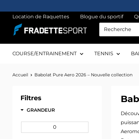
Passer
au
Location de Raquettes
Blogue du sportif
Q
contenu
Fradette
sport
COURSE/ENTRAINEMENT
TENNIS
BA
Accueil
Babolat Pure Aero 2026 – Nouvelle collection
Bab
Filtres
GRANDEUR
Découv
puissan
0
Aeromod