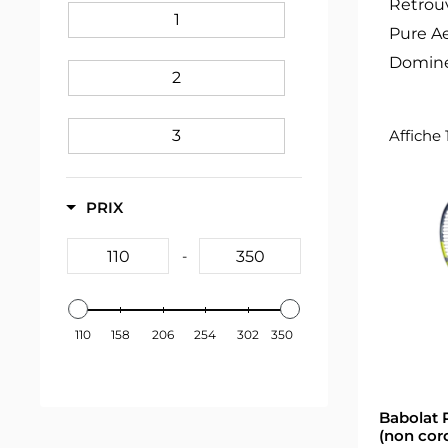
Retrouv
1
Pure Ae
Dominez
2
3
Affiche 
4
PRIX
4 0/8
-
4 1/2
110
158
206
254
302
350
4 1/4
Babolat 
4 1/8
(non cor