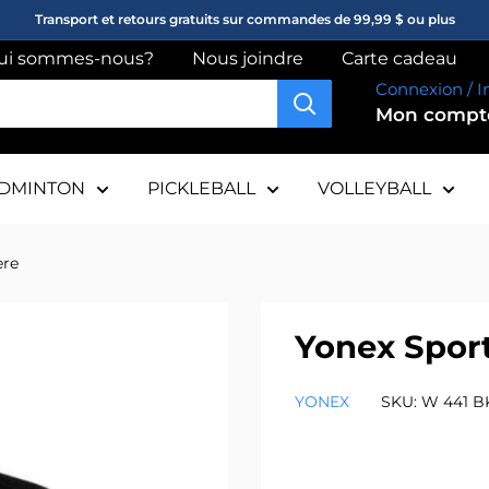
Transport et retours gratuits sur commandes de 99,99 $ ou plus
ui sommes-nous?
Nous joindre
Carte cadeau
Connexion / I
Mon comp
DMINTON
PICKLEBALL
VOLLEYBALL
ère
Yonex Sport
YONEX
SKU:
W 441 B