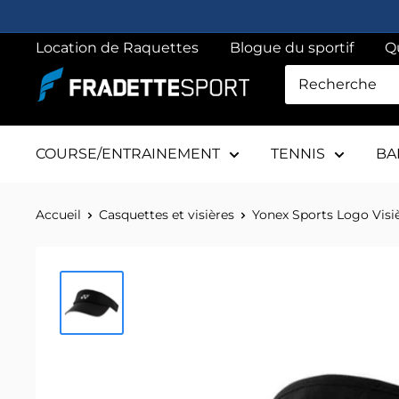
Passer
au
Location de Raquettes
Blogue du sportif
Q
contenu
Fradette
sport
COURSE/ENTRAINEMENT
TENNIS
BA
Accueil
Casquettes et visières
Yonex Sports Logo Visi