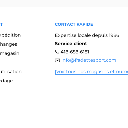
NT
CONTACT RAPIDE
expédition
Expertise locale depuis 1986
Service client
changes
📞 418-658-6181
n magasin
✉️
info@fradettesport.com
tilisation
[Voir tous nos magasins et num
ordage