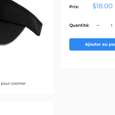
Prix
$18.00
Prix:
réduit
Quantité:
Ajouter au pa
s pour zoomer