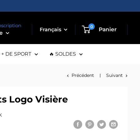
nscription
0
Panier
te
+ DE SPORT
🔥 SOLDES
Précédent
Suivant
s Logo Visière
K