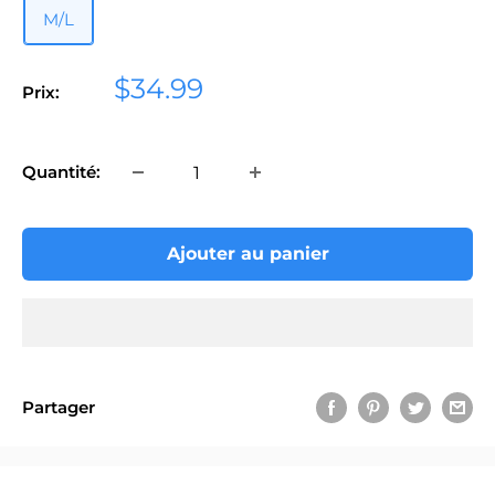
M/L
Prix
$34.99
Prix:
réduit
Quantité:
Ajouter au panier
Partager