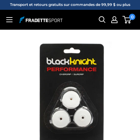
Passer
Transport et retours gratuits sur commandes de 99,99 $ ou plus
au
0
Fradette
contenu
sport